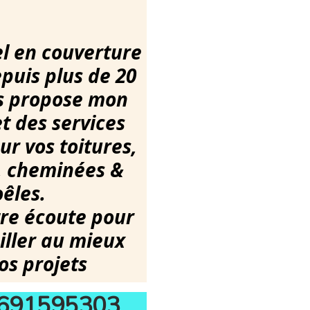
l en couverture
puis plus de 20
us propose mon
t des services
r vos toitures,
, cheminées &
êles.
tre écoute pour
iller au mieux
os projets
691595303