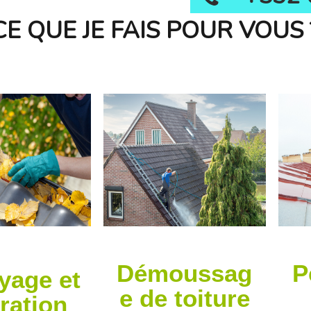
CE QUE JE FAIS POUR VOUS 
Démoussag
P
yage et
e de toiture
ration