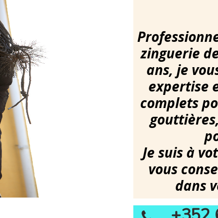
Professionne
zinguerie de
ans, je vo
expertise e
complets pou
gouttières
po
Je suis à vo
vous conse
dans v
+352 
