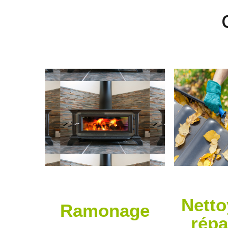
Netto
Ramonage
répa