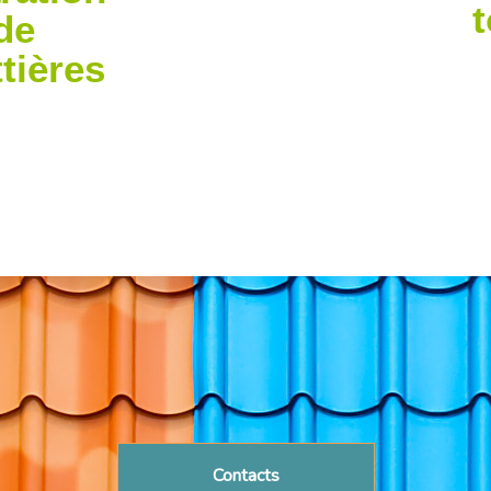
de
tières
Contacts